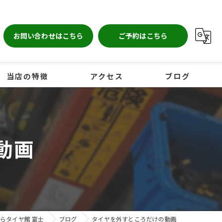
お問い合わせはこちら
ご予約はこちら
当店の特徴
アクセス
ブログ
自動車
点検
動画
保管
オイル交換
ホイール
らタイヤ館 富士
ブログ
タイヤを外すところだけの動画